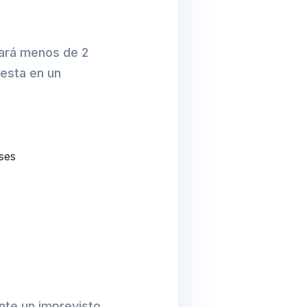
evará menos de 2
esta en un
ses
nte un imprevisto