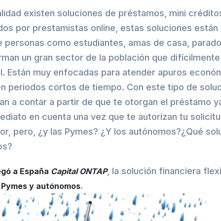
lidad existen soluciones de préstamos, mini crédito
os por prestamistas online, estas soluciones están
z de personas como estudiantes, amas de casa, parados
man un gran sector de la población que difícilment
nal. Están muy enfocadas para atender apuros econó
en periodos cortos de tiempo. Con este tipo de soluc
n a contar a partir de que te otorgan el préstamo ya
ediato en cuenta una vez que te autorizan tu solicit
tor, pero, ¿y las Pymes? ¿Y los autónomos?¿Qué sol
os?
, la solución financiera flex
legó a España
Capital ONTAP
.
a Pymes y autónomos