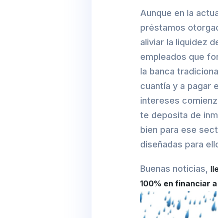
Aunque en la actua
préstamos otorgad
aliviar la liquide
empleados que for
la banca tradicio
cuantía y a pagar 
intereses comienza
te deposita de inm
bien para ese sec
diseñadas para ell
Buenas noticias,
l
100% en financiar 