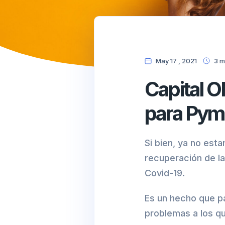
May 17 , 2021
3
m
Capital O
para Pym
Si bien, ya no est
recuperación de la
Covid-19.
Es un hecho que pa
problemas a los qu