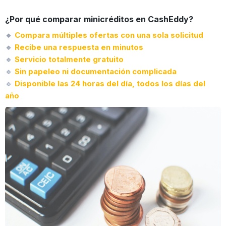
¿Por qué comparar minicréditos en CashEddy?
🔹
Compara múltiples ofertas con una sola solicitud
🔹
Recibe una respuesta en minutos
🔹
Servicio totalmente gratuito
🔹
Sin papeleo ni documentación complicada
🔹
Disponible las 24 horas del día, todos los días del
año