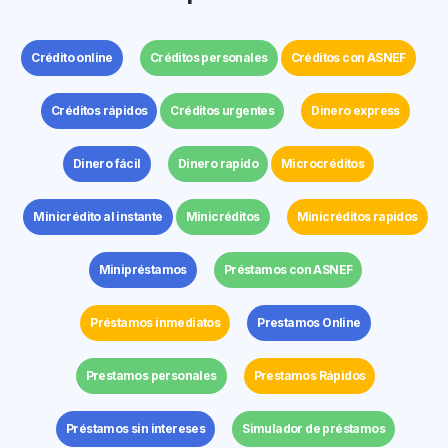
Crédito online
Créditos personales
Créditos con ASNEF
Créditos rápidos
Créditos urgentes
Dinero express
Dinero fácil
Dinero rapido
Microcréditos
Minicrédito al instante
Minicréditos
Minicréditos rapidos
Minipréstamos
Préstamos con ASNEF
Préstamos inmediatos
Prestamos Online
Prestamos personales
Prestamos Rápidos
Préstamos sin intereses
Simulador de préstamos