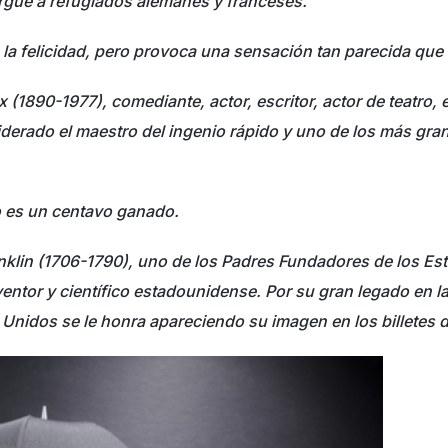
rgue a refugiados alemanes y franceses.
la felicidad, pero provoca una sensación tan parecida que c
(1890-1977), comediante, actor, escritor, actor de teatro, es
siderado el maestro del ingenio rápido y uno de los más gr
 es un centavo ganado.
nklin (1706-1790), uno de los Padres Fundadores de los Es
nventor y científico estadounidense. Por su gran legado en la 
s Unidos se le honra apareciendo su imagen en los billetes 