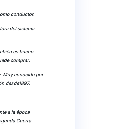
 como conductor.
dora del sistema
ambién es bueno
uede comprar.
se. Muy conocido por
ión desde1897.
nte a la época
Segunda Guerra