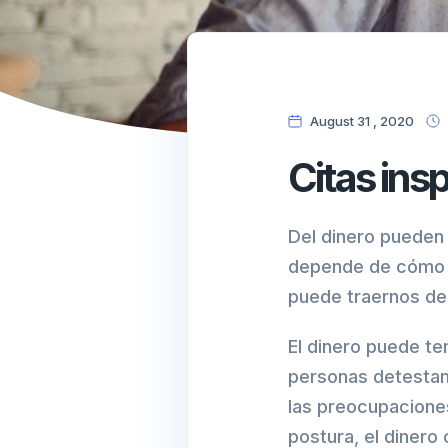
August 31 , 2020
Citas insp
Del dinero pueden 
depende de cómo se
puede traernos des
El dinero puede te
personas detestan 
las preocupaciones
postura, el dinero