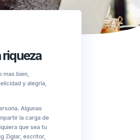
a riqueza
o mas bien,
icidad y alegría,
persona. Algunas
mpartir la carga de
lquiera que sea tu
 Ziglar, escritor,